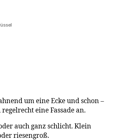
Art
in
Brüssel
rüssel
sahnend um eine Ecke und schon –
h regelrecht eine Fassade an.
oder auch ganz schlicht. Klein
der riesengroß.