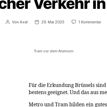
icher Verkehr in
zu
Von
Axel
29. Mai 2025
1 Kommentar
Beitragsautor
Veröffentlichungsdatum
Öff
Ver
in
Brü
Tram vor dem Atomium
Für die Erkundung Brüssels sind 
bestens geeignet. Und das aus m
Metro und Tram bilden ein gutes 