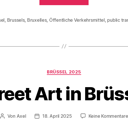
Verkehr
in
Brüssel“
sel
,
Brussels
,
Bruxelles
,
Öffentliche Verkehrsmittel
,
public tr
rter
Kategorien
BRÜSSEL 2025
reet Art in Brüs
Von
Axel
18. April 2025
Keine Kommentar
Beitragsautor
Veröffentlichungsdatum