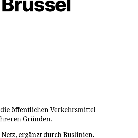
 Brüssel
entlicher
kehr
ssel
die öffentlichen Verkehrsmittel
ehreren Gründen.
Netz, ergänzt durch Buslinien.