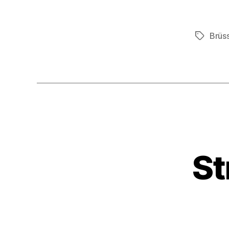
Brüs
Schlagwö
St