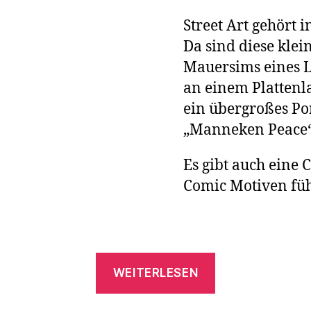
Street Art gehört 
Da sind diese kle
Mauersims eines L
an einem Plattenlad
ein übergroßes Po
„Manneken Peace“
Es gibt auch eine 
Comic Motiven füh
„Street
WEITERLESEN
Art
in