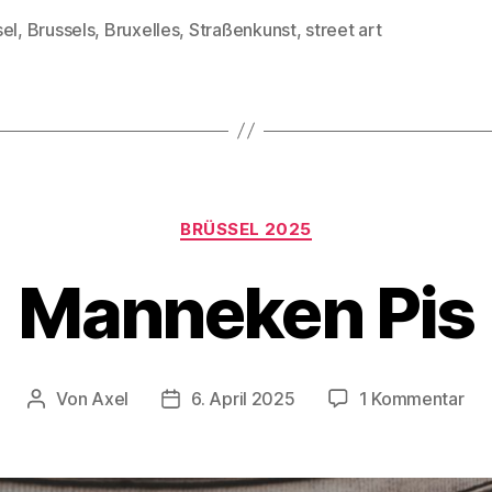
Brüssel“
sel
,
Brussels
,
Bruxelles
,
Straßenkunst
,
street art
rter
Kategorien
BRÜSSEL 2025
Manneken Pis
zu
Von
Axel
6. April 2025
1 Kommentar
Beitragsautor
Veröffentlichungsdatum
Ma
Pis