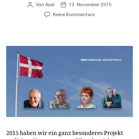
Von
Axel
13. November 2015
Beitragsautor
Veröffentlichungsdatum
zu
Keine Kommentare
Film
„Dänische
Gesichter
–
Land
&
Leute“
2015 haben wir ein ganz besonderes Projekt