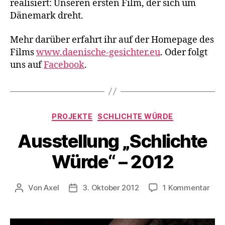
realisiert: Unseren ersten Film, der sich um
Dänemark dreht.
Mehr darüber erfahrt ihr auf der Homepage des
Films
www.daenische-gesichter.eu
. Oder folgt
uns auf
Facebook
.
Kategorien
PROJEKTE
SCHLICHTE WÜRDE
Ausstellung „Schlichte
Würde“ – 2012
zu
Von
Axel
3. Oktober 2012
1 Kommentar
Beitragsautor
Veröffentlichungsdatum
Auss
„Sch
Wür