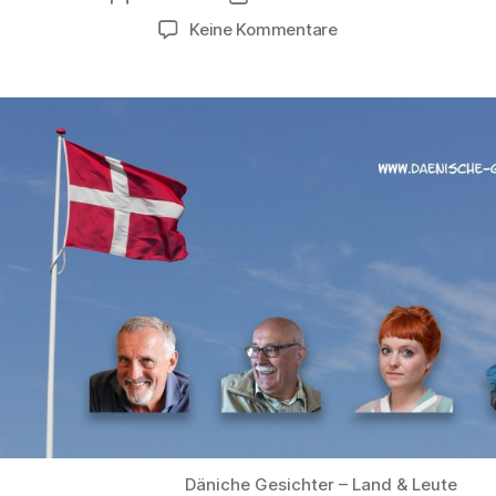
zu
Keine Kommentare
Auf
zu
neuen
Zielen
Däniche Gesichter – Land & Leute