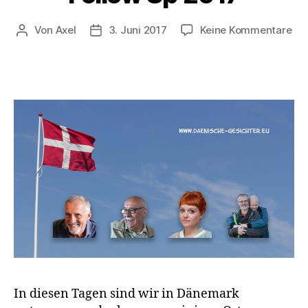
zu
Von
Axel
3. Juni 2017
Keine Kommentare
Beitragsautor
Veröffentlichungsdatum
Dän
Ges
–
Fol
Up
20
In diesen Tagen sind wir in Dänemark