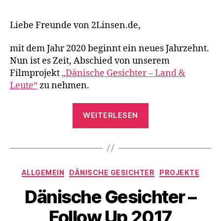
Liebe Freunde von 2Linsen.de,
mit dem Jahr 2020 beginnt ein neues Jahrzehnt.
Nun ist es Zeit, Abschied von unserem
Filmprojekt
„Dänische Gesichter – Land &
Leute“
zu nehmen.
„Auf
WEITERLESEN
zu
neuen
Zielen“
Kategorien
ALLGEMEIN
DÄNISCHE GESICHTER
PROJEKTE
Dänische Gesichter –
Follow Up 2017