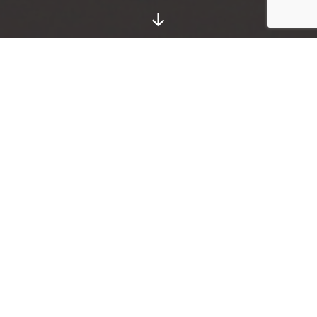
Nach
unten
scrollen
E
s gibt
Mens
chen,
die an den
schönen
Dingen auf
Erden
einfach so
vorbeilaufen