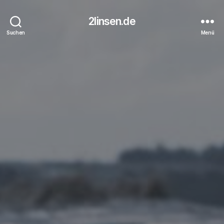
2linsen.de
Suchen
Menü