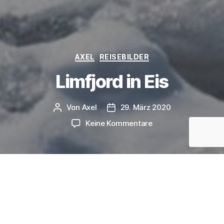
Kategorien
AXEL
REISEBILDER
Limfjord in Eis
Von
Axel
29. März 2020
Beitragsautor
Veröffentlichungsdatum
zu
Keine Kommentare
Limfjord
in
Eis
teilen
teilen
E-Mail