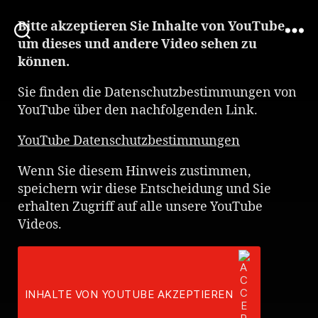
Bitte akzeptieren Sie Inhalte von YouTube,
2linsen.de
um dieses und andere Video sehen zu
Suchen
Menü
können.
Sie finden die Datenschutzbestimmungen von
Kategorie:
Allgemein
YouTube über den nachfolgenden Link.
YouTube Datenschutzbestimmungen
Kategorien
Wenn Sie diesem Hinweis zustimmen,
ALLGEMEIN
BRÜSSEL 2025
REISEBILDER
speichern wir diese Entscheidung und Sie
Brüssel 2025
erhalten Zugriff auf alle unsere YouTube
Videos.
Von
Axel
22. März 2025
Beitragsautor
Veröffentlichungsdatum
zu
Keine Kommentare
Brüssel
INHALTE VON YOUTUBE AKZEPTIEREN
2025