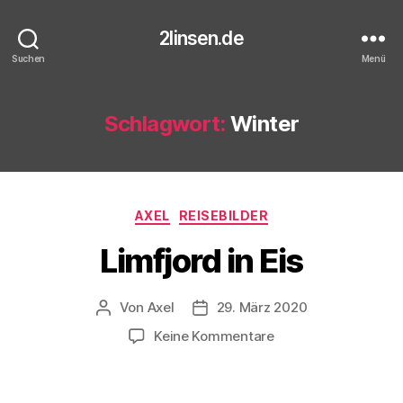
2linsen.de
Suchen
Menü
Schlagwort:
Winter
Kategorien
AXEL
REISEBILDER
Limfjord in Eis
Von
Axel
29. März 2020
Beitragsautor
Veröffentlichungsdatum
zu
Keine Kommentare
Limfjord
in
Eis