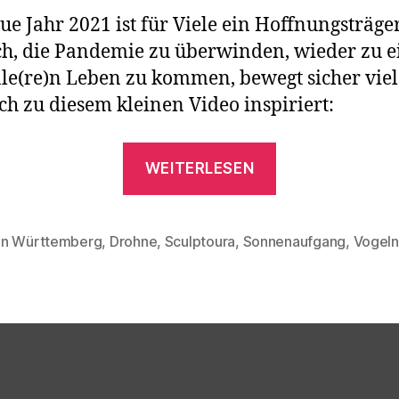
ue Jahr 2021 ist für Viele ein Hoffnungsträger
h, die Pandemie zu überwinden, wieder zu 
e(re)n Leben zu kommen, bewegt sicher viel
ch zu diesem kleinen Video inspiriert:
„Hope
WEITERLESEN
–
for
a
n Württemberg
,
Drohne
,
Sculptoura
,
Sonnenaufgang
,
Vogeln
rter
better
2021“