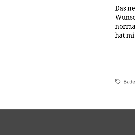
Das ne
Wunsc
normal
hat mi
Bade
Schlagwö