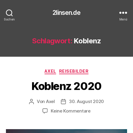
2linsen.de
Suchen
Menü
Schlagwort:
Koblenz
Kategorien
AXEL
REISEBILDER
Koblenz 2020
Von
Axel
30. August 2020
Beitragsautor
Veröffentlichungsdatum
zu
Keine Kommentare
Koblenz
2020