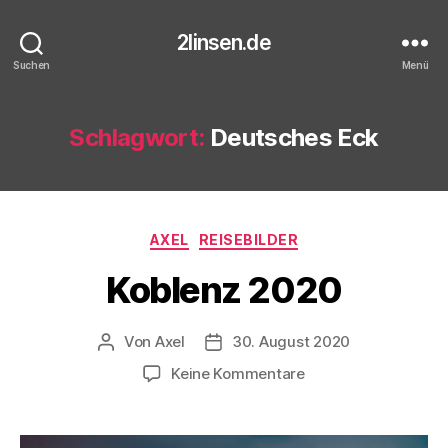
2linsen.de
Suchen
Menü
Schlagwort:
Deutsches Eck
Kategorien
AXEL
REISEBILDER
Koblenz 2020
Von
Axel
30. August 2020
Beitragsautor
Veröffentlichungsdatum
zu
Keine Kommentare
Koblenz
2020