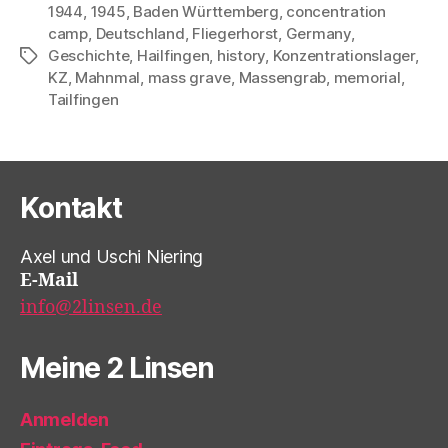
1944
,
1945
,
Baden Württemberg
,
concentration
camp
,
Deutschland
,
Fliegerhorst
,
Germany
,
Geschichte
,
Hailfingen
,
history
,
Konzentrationslager
,
Schlagwörter
KZ
,
Mahnmal
,
mass grave
,
Massengrab
,
memorial
,
Tailfingen
Kontakt
Axel und Uschi Niering
E-Mail
info@2linsen.de
Meine 2 Linsen
Anmelden