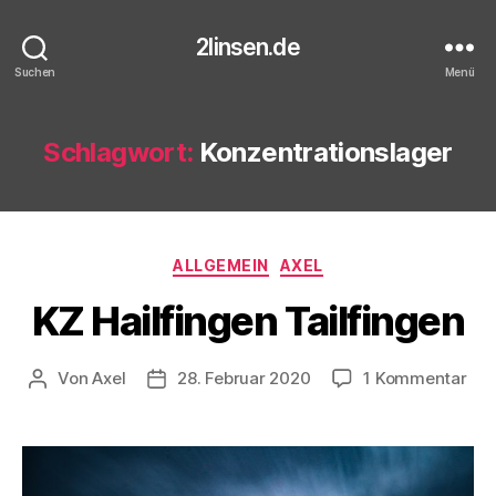
2linsen.de
Suchen
Menü
Schlagwort:
Konzentrationslager
Kategorien
ALLGEMEIN
AXEL
KZ Hailfingen Tailfingen
zu
Von
Axel
28. Februar 2020
1 Kommentar
Beitragsautor
Veröffentlichungsdatum
KZ
Hai
Tai