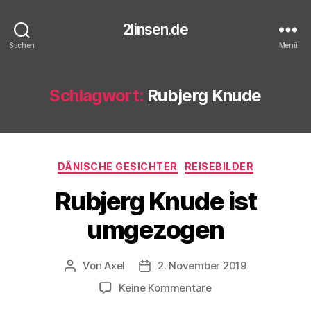
2linsen.de
Suchen
Menü
Schlagwort:
Rubjerg Knude
Kategorien
DÄNISCHE GESICHTER
REISEBILDER
Rubjerg Knude ist
umgezogen
Von
Axel
2. November 2019
Beitragsautor
Veröffentlichungsdatum
zu
Keine Kommentare
Rubjerg