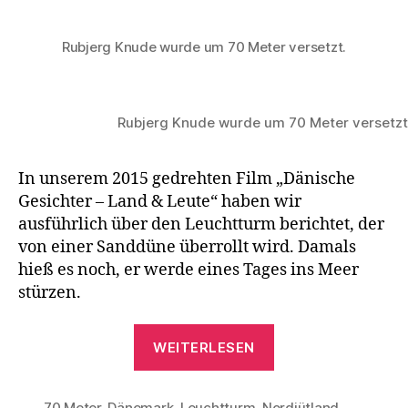
Knude
ist
Rubjerg Knude wurde um 70 Meter versetzt.
umgezogen
Rubjerg Knude wurde um 70 Meter versetzt
In unserem 2015 gedrehten Film „Dänische
Gesichter – Land & Leute“ haben wir
ausführlich über den Leuchtturm berichtet, der
von einer Sanddüne überrollt wird. Damals
hieß es noch, er werde eines Tages ins Meer
stürzen.
„Rubjerg
WEITERLESEN
Knude
ist
70 Meter
,
Dänemark
,
Leuchtturm
,
Nordjütland
,