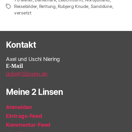
umgezogen“
Reisebilder
,
Rettung
,
Rubjerg Knude
,
Sanddüne
,
Schlagwörter
versetzt
Kontakt
Axel und Uschi Niering
E-Mail
info@2linsen.de
Meine 2 Linsen
Anmelden
Eintrags-Feed
Kommentar-Feed