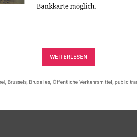
Bankkarte möglich.
„Öffentlicher
WEITERLESEN
Verkehr
in
Brüssel“
sel
,
Brussels
,
Bruxelles
,
Öffentliche Verkehrsmittel
,
public tr
rter