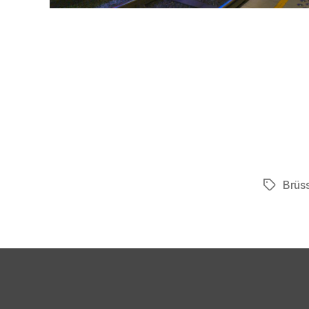
Brüs
Schlagwö