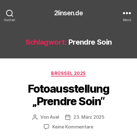
2linsen.de
Suchen
Menü
Schlagwort:
Prendre Soin
Kategorien
BRÜSSEL 2025
Fotoausstellung
„Prendre Soin“
Von
Axel
23. März 2025
Beitragsautor
Veröffentlichungsdatum
zu
Keine Kommentare
Fotoausstellung