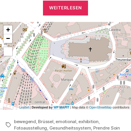
„Fotoausstellung
WEITERLESEN
„Prendre
Soin““
+
−
Leaflet
|
| Map data ©
OpenStreetMap
contributors
Developed by
WP MAPIT
bewegend
,
Brüssel
,
emotional
,
exhibition
,
Schlagwörter
Fotoausstellung
,
Gesundheitssystem
,
Prendre Soin