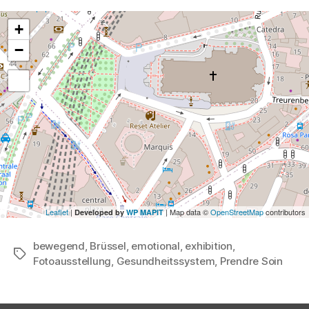
Soin““
+
−
Leaflet
|
| Map data ©
OpenStreetMap
contributors
Developed by
WP MAPIT
bewegend
,
Brüssel
,
emotional
,
exhibition
,
Schlagwörter
Fotoausstellung
,
Gesundheitssystem
,
Prendre Soin