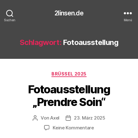
2linsen.de
Suchen
Menü
Schlagwort:
Fotoausstellung
Kategorien
BRÜSSEL 2025
Fotoausstellung
„Prendre Soin“
Von
Axel
23. März 2025
Beitragsautor
Veröffentlichungsdatum
zu
Keine Kommentare
Fotoausstellung