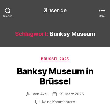
2linsen.de
Suchen
Menü
Schlagwort:
Banksy Museum
Kategorien
BRÜSSEL 2025
Banksy Museum in
Brüssel
Von
Axel
29. März 2025
Beitragsautor
Veröffentlichungsdatum
zu
Keine Kommentare
Banksy