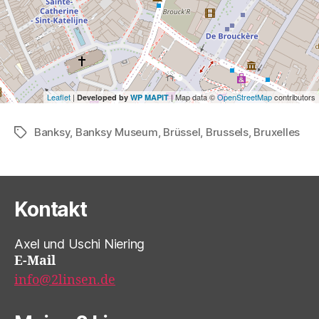
Leaflet
|
| Map data ©
OpenStreetMap
contributors
Developed by
WP MAPIT
Banksy
,
Banksy Museum
,
Brüssel
,
Brussels
,
Bruxelles
Schlagwörter
Kontakt
Axel und Uschi Niering
E-Mail
info@2linsen.de