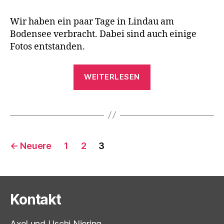
Wir haben ein paar Tage in Lindau am
Bodensee verbracht. Dabei sind auch einige
Fotos entstanden.
„Lindau“
WEITERLESEN
Seitennummerierung
←
Neuere
1
2
3
der
Beiträge
Kontakt
Axel und Uschi Niering