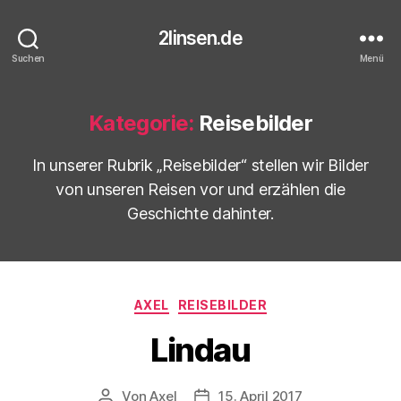
2linsen.de
Suchen
Menü
Kategorie:
Reisebilder
In unserer Rubrik „Reisebilder“ stellen wir Bilder
von unseren Reisen vor und erzählen die
Geschichte dahinter.
Kategorien
AXEL
REISEBILDER
Lindau
Von
Axel
15. April 2017
Beitragsautor
Veröffentlichungsdatum